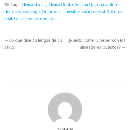
Tags:
Clinica dental
,
Clinica Dental Susana Quiroga
,
dolores
dentales
,
invisalign
,
Ortodoncia invisible
,
salud dental
,
Soto del
Real
,
tratamientos dentales
Navegación
Lo que dice tu lengua de tu
¿Puedo comer y beber con los
salud
alineadores puestos?
de
entradas
ADMIN