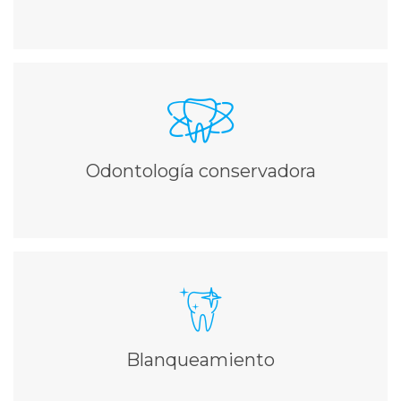
ODONTOLOGÍA CONSERVADORA
Técnicas para la conservación de las piezas dentales y el
tejido dental sano
Odontología conservadora
Ampliar información
BLANQUEAMIENTO
Unos dientes mas blancos y brillantes sin que se vea
afectada su salud
Blanqueamiento
Ampliar información