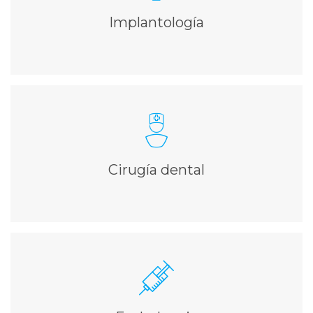
maxilar
Implantología
Ampliar información
CIRUGÍA DENTAL
Extracciones, Láser y detección y tratamiento de
enfermedades
Cirugía dental
Ampliar información
ENDODONCIA
Tratamiento para eliminar la infección del tejido pulpar de
la pieza dental afectada