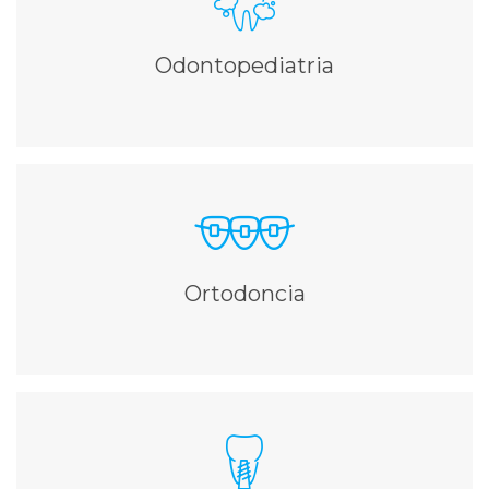
Cuidamos la salud bucal del niño desde el nacimiento
hasta la adolescencia
Odontopediatria
Ampliar información
ORTODONCIA
Ortodoncia convencional, Ortodoncia estética y
Ortodoncia invisible
Ortodoncia
Ampliar información
IMPLANTOLOGÍA
Proporcionamos piezas dentales artificiales ancladas al