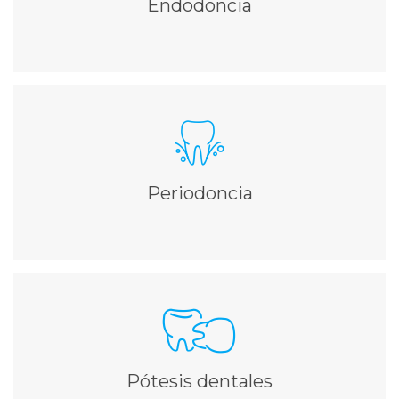
Endodoncia
Ampliar información
PERIODONCIA
Tratamos enfermedades como las gingivitis y las
periodontitis
Periodoncia
Ampliar información
PÓTESIS DENTALES
Prótesis removibles, fijas y carillas de porcelana
Ampliar información
Pótesis dentales