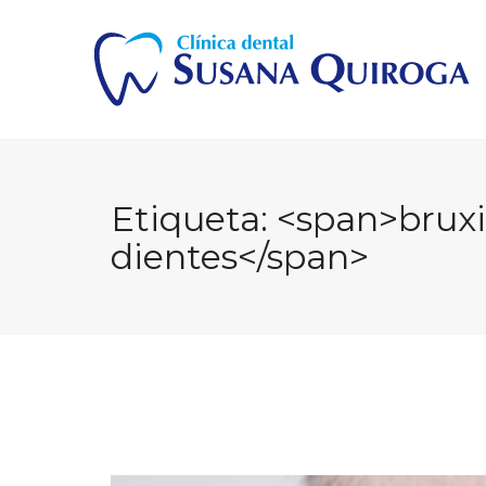
Skip
to
content
Etiqueta: <span>brux
dientes</span>