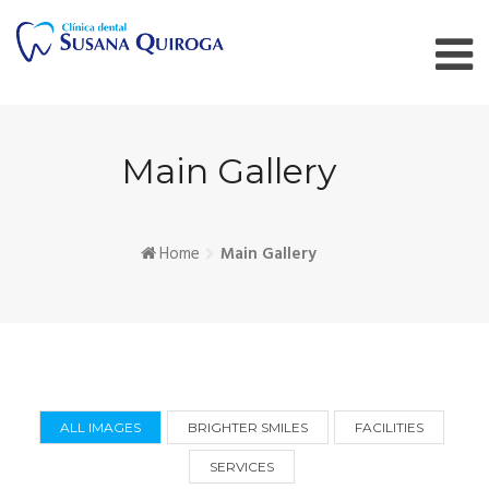
Skip
to
content
Main Gallery
Home
Main Gallery
ALL IMAGES
BRIGHTER SMILES
FACILITIES
SERVICES